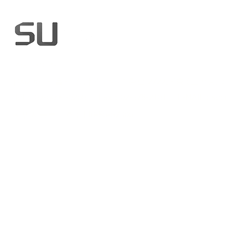
㈜시큐어스
[06296] 서울시 강남구 남부순환로 2722, 4층 (도곡동,
Tel : 02-6094-0260 Fax : 02-578-2101
E-MAIL :
sec
사업자등록번호 : 130-86-673